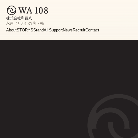
株式会社和百八
永遠（とわ）の 和・輪
About
STORYS
Stand
AI Support
News
Recruit
Contact